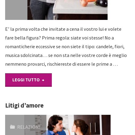
E’ la prima volta che invitate a cena il vostro lui e volete
fare bella figura? Prima regola: siate voi stesse! No a
romanticherie eccessive se non siete il tipo: candele, fiori,
musica sdolcinata… se non sta nelle vostre corde è meglio
nemmeno provarci, rischiereste di essere le prime a …
"Vieni
LEGGI TUTTO
a
Litigi d’amore
cena
da
RELAZIONI
me?"