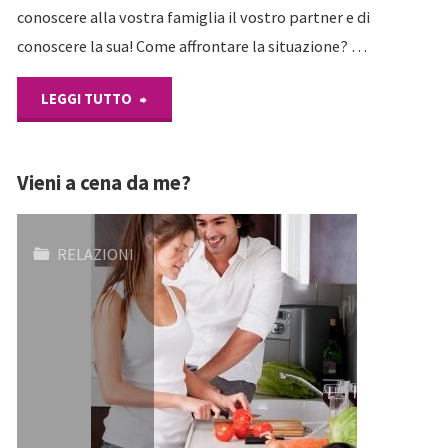
conoscere alla vostra famiglia il vostro partner e di
conoscere la sua! Come affrontare la situazione? …
"Ti
LEGGI TUTTO
presento
Vieni a cena da me?
i
miei"
RELAZIONI