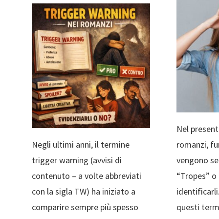
LE MIE
OPINIONI
LE MIE
OPINIONI
Nel present
Negli ultimi anni, il termine
romanzi, fum
trigger warning (avvisi di
vengono sem
contenuto – a volte abbreviati
“Tropes” o 
con la sigla TW) ha iniziato a
identificarl
comparire sempre più spesso
questi term