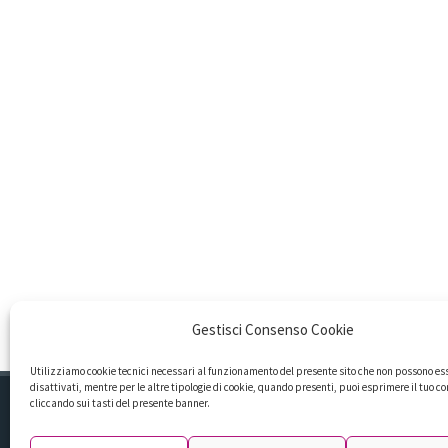
Gestisci Consenso Cookie
Utilizziamo cookie tecnici necessari al funzionamento del presente sito che non possono es
disattivati, mentre per le altre tipologie di cookie, quando presenti, puoi esprimere il tuo c
cliccando sui tasti del presente banner.
©2020 Renée Conte