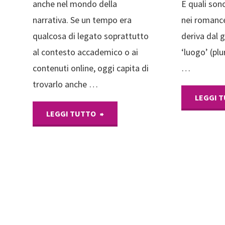
anche nel mondo della
E quali sono
narrativa. Se un tempo era
nei romance
qualcosa di legato soprattutto
deriva dal 
al contesto accademico o ai
‘luogo’ (plu
contenuti online, oggi capita di
…
trovarlo anche …
LEGGI 
"Trigger
LEGGI TUTTO
Warning
nei
romanzi:
cosa