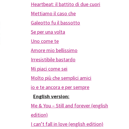
Heartbeat: il battito di due cuori
Mettiamo il caso che
Galeotto fu il bassotto
Se per una volta
Uno come te
Amore mio bellissimo
Irresistibile bastardo
i
Mi piaci come sei
Molto più che semplici amici
io e te ancora e per sempre
English version:
Me & You – Still and forever (english
a
edition)
I can’t fall in love (english edition)