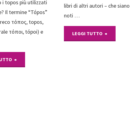
 i topos più utilizzati
libri di altri autori – che siano
? Il termine “Tópos”
noti …
greco τόπος, topos,
rale τόποι, tópoi) e
"Le
LEGGI TUTTO
stelline
"Romance
TUTTO
di
trope:
Amazon,
i
gioia
topos
e
più
dolore
utilizzati"