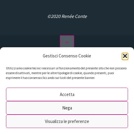
©2020 Renée Conte
Gestisci Consenso Cookie
Privacy Policy
Utilizziamo cookie tecnici necessari al funzionamento del presente sito che non possono
Cookie Policy (UE)
essere disattivati, mentre per le altre tipologie di cookie, quando presenti, puoi
esprimere il tuo consenso cliccando sui tasti del presente banner.
Libri
Podcast
Accetta
Assistenza al Self Publishing
Nega
Contatti
Visualizza le preferenze