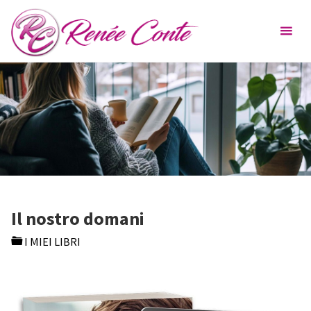
Skip
Renée
to
Conte
content
Il nostro domani
I MIEI LIBRI