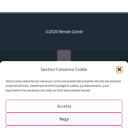
©2020 Renée Conte
Gestisci Consenso Cookie
Privacy Policy
Utilizziamo cookie tecnici necessari al funzionamento del presente sito che non possono
Cookie Policy (UE)
essere disattivati, mentre per le altre tipologie di cookie, quando presenti, puoi
esprimere il tuo consenso cliccando sui tasti del presente banner.
Libri
Podcast
Accetta
Assistenza al Self Publishing
Nega
Contatti