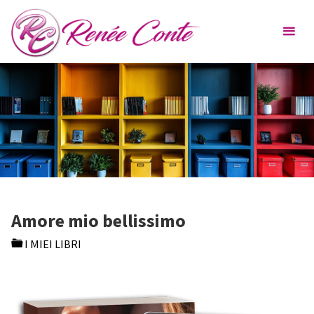
Skip
Renée
to
Conte
content
Amore mio bellissimo
I MIEI LIBRI