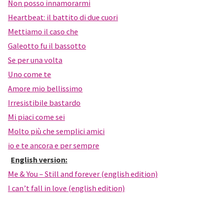
Non posso innamorarmi
vita"
Heartbeat: il battito di due cuori
Mettiamo il caso che
Galeotto fu il bassotto
Se per una volta
Uno come te
Amore mio bellissimo
Irresistibile bastardo
Mi piaci come sei
Molto più che semplici amici
io e te ancora e per sempre
English version:
Me & You – Still and forever (english edition)
I can’t fall in love (english edition)