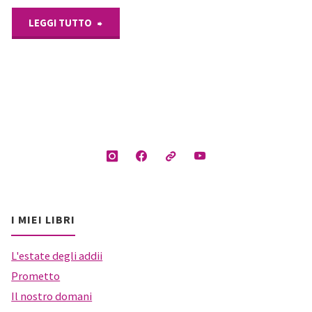
"Giacomo
LEGGI TUTTO
Casanova:
le
sue
virtù
e
le
I MIEI LIBRI
città
L'estate degli addii
della
Prometto
Il nostro domani
sua