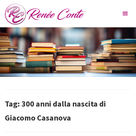
Skip
Renée
to
Conte
content
Tag:
300 anni dalla nascita di
Giacomo Casanova